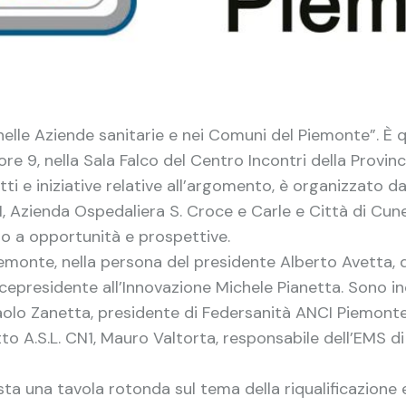
 nelle Aziende sanitarie e nei Comuni del Piemonte”. È q
 9, nella Sala Falco del Centro Incontri della Provinc
tti e iniziative relative all’argomento, è organizzato 
Azienda Ospedaliera S. Croce e Carle e Città di Cuneo. 
do a opportunità e prospettive.
monte, nella persona del presidente Alberto Avetta, de
epresidente all’Innovazione Michele Pianetta. Sono inol
Paolo Zanetta, presidente di Federsanità ANCI Piemont
o A.S.L. CN1, Mauro Valtorta, responsabile dell’EMS di
ta una tavola rotonda sul tema della riqualificazione e